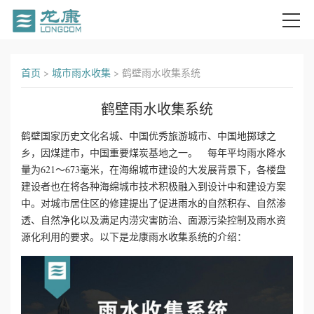
首
首页
>
城市雨水收集
>
鹤壁雨水收集系统
页
鹤壁雨水收集系统
关
鹤壁国家历史文化名城、中国优秀旅游城市、中国地掷球之
乡，因煤建市，中国重要煤炭基地之一。 每年平均雨水降水
于
量为621～673毫米，在海绵城市建设的大发展背景下，各楼盘
我
建设者也在将各种海绵城市技术积极融入到设计中和建设方案
中。对城市居住区的修建提出了促进雨水的自然积存、自然渗
们
透、自然净化以及满足内涝灾害防治、面源污染控制及雨水资
源化利用的要求。以下是龙康雨水收集系统的介绍：
产
品
中