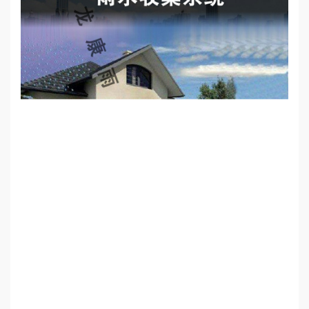
心
工
程
案
例
新
闻
资
讯
荣