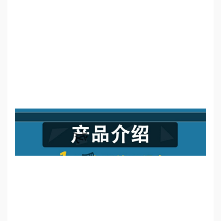
誉
资
质
联
系
我
们