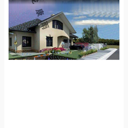
心
工
程
案
例
新
闻
资
讯
荣