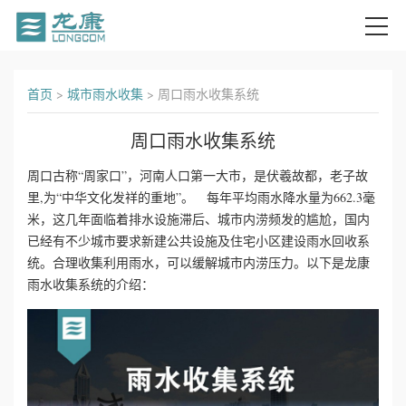
首
首页
>
城市雨水收集
>
周口雨水收集系统
页
周口雨水收集系统
关
周口古称“周家口”，河南人口第一大市，是伏羲故都，老子故
里,为“中华文化发祥的重地”。 每年平均雨水降水量为662.3毫
于
米，这几年面临着排水设施滞后、城市内涝频发的尴尬，国内
我
已经有不少城市要求新建公共设施及住宅小区建设雨水回收系
统。合理收集利用雨水，可以缓解城市内涝压力。以下是龙康
们
雨水收集系统的介绍：
产
品
中