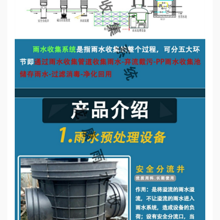
誉
资
质
联
系
我
们