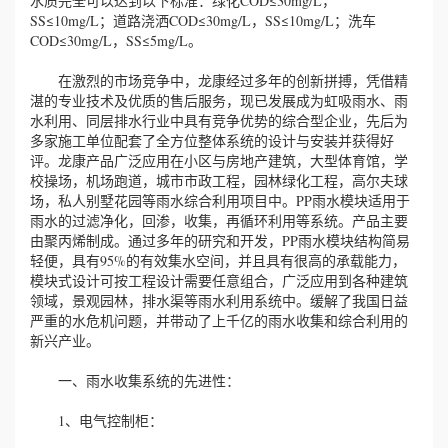
水质完全可以达到以下标准：绿化COD≤30mg/L，
SS≤10mg/L；道路浇洒COD≤30mg/L，SS≤10mg/L；洗车
COD≤30mg/L，SS≤5mg/L。
在激烈的市场竞争中，龙康经过多年的创新拼搏，凭借精
湛的专业技术及优质的售后服务，现已发展成为虹吸雨水、雨
水利用、同层排水行业中具有竞争优势的综合型企业，先后为
多家施工单位配套了全方位整体系统的设计与安装并获得好
评。龙康产品广泛应用在小区与房地产建筑，大型体育馆，学
校操场，机场跑道，城市市政工程，园林绿化工程，高尔夫球
场，私人别墅花园等雨水综合利用项目中。PP雨水模块适用于
雨水的过滤净化，回渗，收集，再循环利用等系统。产品主要
由聚丙烯制成。通过多年的研究和开发，PP雨水模块结构简易
轻便，具有95%的有效集水空间，并且具有很高的承载能力，
模块式设计可按工程设计需要任意组合，广泛应用到各种建筑
领域，景观园林，排水渠等雨水利用系统中。缓解了我国日益
严重的水危机问题，并带动了上千亿的雨水收集和综合利用的
新兴产业。
一、雨水收集系统的先进性：
1、电气控制柜：