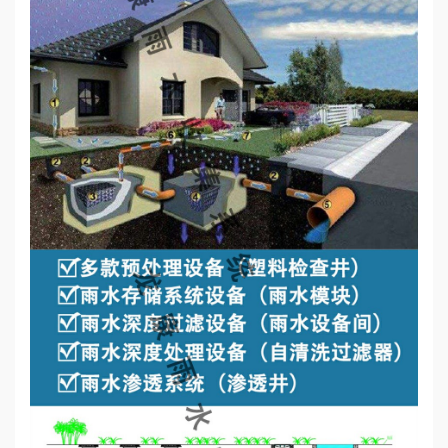
心
工
程
案
例
新
闻
资
讯
荣